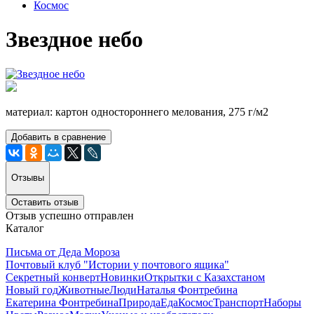
Космос
Звездное небо
материал: картон одностороннего мелования, 275 г/м2
Добавить в сравнение
Отзывы
Оставить отзыв
Отзыв успешно отправлен
Каталог
Письма от Деда Мороза
Почтовый клуб "Истории у почтового ящика"
Секретный конверт
Новинки
Открытки с Казахстаном
Новый год
Животные
Люди
Наталья Фонтребина
Екатерина Фонтребина
Природа
Еда
Космос
Транспорт
Наборы