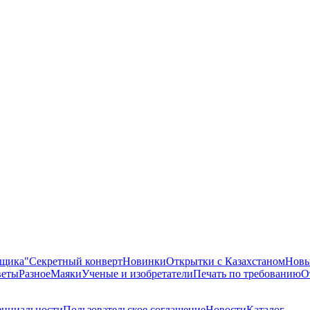
ящика"
Секретный конверт
Новинки
Открытки с Казахстаном
Новы
еты
Разное
Маяки
Ученые и изобретатели
Печать по требованию
О
енциальности
Пользовательское соглашение
Новости
Каталог