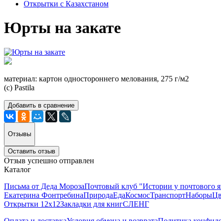
Открытки с Казахстаном
Юрты на закате
материал: картон одностороннего мелования, 275 г/м2
(с) Pastila
Добавить в сравнение
Отзывы
Оставить отзыв
Отзыв успешно отправлен
Каталог
Письма от Деда Мороза
Почтовый клуб "Истории у почтового 
Екатерина Фонтребина
Природа
Еда
Космос
Транспорт
Наборы
Цв
Открытки 12х12
Закладки для книг
СЛЕНГ
Оплата и доставка
Условия обмена и возврата
Политика конфид