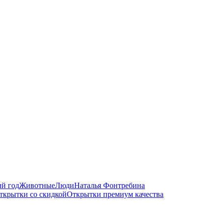
й год
Животные
Люди
Наталья Фонтребина
ткрытки со скидкой
Открытки премиум качества