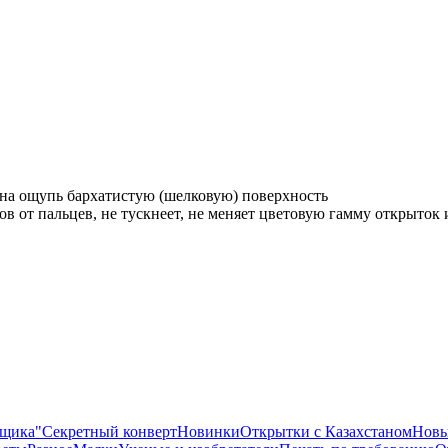
 на ощупь бархатистую (шелковую) поверхность
ов от пальцев, не тускнеет, не меняет цветовую гамму открыток
ящика"
Секретный конверт
Новинки
Открытки с Казахстаном
Новы