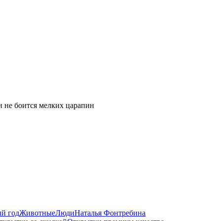
 и не боится мелких царапин
й год
Животные
Люди
Наталья Фонтребина