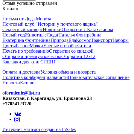
Отзыв успешно отправлен
Каталог
Письма от Деда Мороза
Почтовый клуб "Истории у почтового ящика"
Секретный конверт
Новинки
Открытки с Казахстаном
Новый год
Животные
Люди
Наталья Фонтребина
Екатерина Фонтребина
Природа
Еда
Космос
Транспорт
Наборы
Цветы
Разное
Маяки
Ученые и изобретатели
Печать по требованию
Открытки со скидкой
Открытки премиум качества
Открытки 12х12
Закладки для книг
СЛЕНГ
Оплата и доставка
Условия обмена и возврата
Политика конфиденциальности
Пользовательское соглашение
Новости
Каталог
oformlenie@list.ru
Казахстан, г. Караганда, ул. Ержанова 23
+77054123720
Интернет-магазин создан на InSales