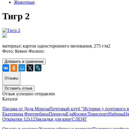
Животные
Тигр 2
материал: картон одностороннего мелования, 275 г/м2
Фото: Кевин Филипс
Добавить в сравнение
Отзывы
Оставить отзыв
Отзыв успешно отправлен
Каталог
Письма от Деда Мороза
Почтовый клуб "Истории у почтового 
Екатерина Фонтребина
Природа
Еда
Космос
Транспорт
Наборы
Цв
Открытки 12х12
Закладки для книг
СЛЕНГ
Оплата и доставка
Условия обмена и возврата
Политика конфид