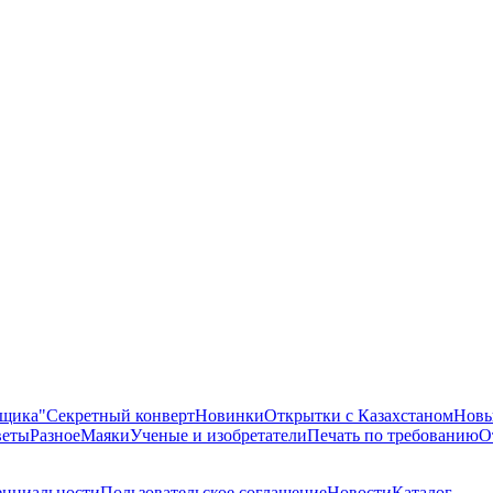
ящика"
Секретный конверт
Новинки
Открытки с Казахстаном
Новы
еты
Разное
Маяки
Ученые и изобретатели
Печать по требованию
О
енциальности
Пользовательское соглашение
Новости
Каталог