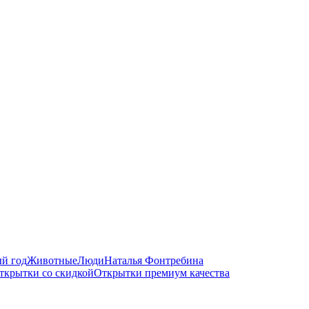
й год
Животные
Люди
Наталья Фонтребина
ткрытки со скидкой
Открытки премиум качества