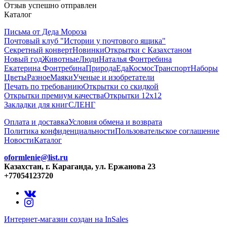
Отзыв успешно отправлен
Каталог
Письма от Деда Мороза
Почтовый клуб "Истории у почтового ящика"
Секретный конверт
Новинки
Открытки с Казахстаном
Новый год
Животные
Люди
Наталья Фонтребина
Екатерина Фонтребина
Природа
Еда
Космос
Транспорт
Наборы
Цветы
Разное
Маяки
Ученые и изобретатели
Печать по требованию
Открытки со скидкой
Открытки премиум качества
Открытки 12х12
Закладки для книг
СЛЕНГ
Оплата и доставка
Условия обмена и возврата
Политика конфиденциальности
Пользовательское соглашение
Новости
Каталог
oformlenie@list.ru
Казахстан, г. Караганда, ул. Ержанова 23
+77054123720
Интернет-магазин создан на InSales