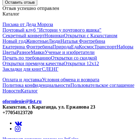
Оставить отзыв
Отзыв успешно отправлен
Каталог
Письма от Деда Мороза
Почтовый клуб "Истории у почтового ящика"
Секретный конверт
Новинки
Открытки с Казахстаном
Новый год
Животные
Люди
Наталья Фонтребина
Екатерина Фонтребина
Природа
Еда
Космос
Транспорт
Наборы
Цветы
Разное
Маяки
Ученые и изобретатели
Печать по требованию
Открытки со скидкой
Открытки премиум качества
Открытки 12х12
Закладки для книг
СЛЕНГ
Оплата и доставка
Условия обмена и возврата
Политика конфиденциальности
Пользовательское соглашение
Новости
Каталог
oformlenie@list.ru
Казахстан, г. Караганда, ул. Ержанова 23
+77054123720