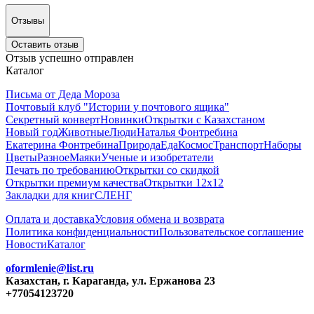
Отзывы
Оставить отзыв
Отзыв успешно отправлен
Каталог
Письма от Деда Мороза
Почтовый клуб "Истории у почтового ящика"
Секретный конверт
Новинки
Открытки с Казахстаном
Новый год
Животные
Люди
Наталья Фонтребина
Екатерина Фонтребина
Природа
Еда
Космос
Транспорт
Наборы
Цветы
Разное
Маяки
Ученые и изобретатели
Печать по требованию
Открытки со скидкой
Открытки премиум качества
Открытки 12х12
Закладки для книг
СЛЕНГ
Оплата и доставка
Условия обмена и возврата
Политика конфиденциальности
Пользовательское соглашение
Новости
Каталог
oformlenie@list.ru
Казахстан, г. Караганда, ул. Ержанова 23
+77054123720