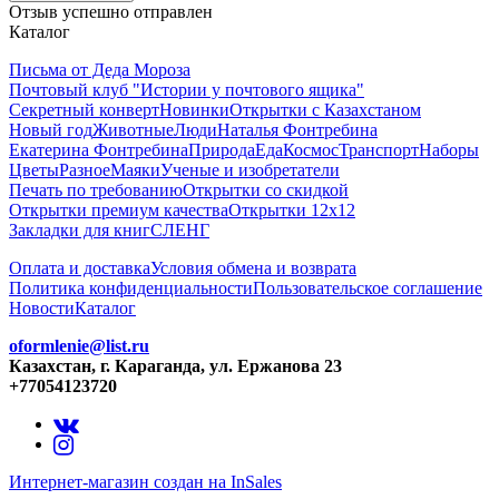
Отзыв успешно отправлен
Каталог
Письма от Деда Мороза
Почтовый клуб "Истории у почтового ящика"
Секретный конверт
Новинки
Открытки с Казахстаном
Новый год
Животные
Люди
Наталья Фонтребина
Екатерина Фонтребина
Природа
Еда
Космос
Транспорт
Наборы
Цветы
Разное
Маяки
Ученые и изобретатели
Печать по требованию
Открытки со скидкой
Открытки премиум качества
Открытки 12х12
Закладки для книг
СЛЕНГ
Оплата и доставка
Условия обмена и возврата
Политика конфиденциальности
Пользовательское соглашение
Новости
Каталог
oformlenie@list.ru
Казахстан, г. Караганда, ул. Ержанова 23
+77054123720
Интернет-магазин создан на InSales