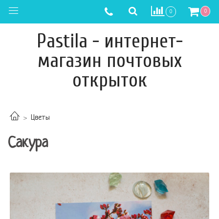
0
0
Pastila - интернет-
магазин почтовых
открыток
Цветы
Сакура