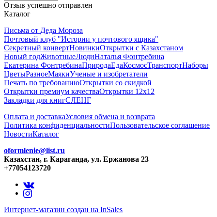
Отзыв успешно отправлен
Каталог
Письма от Деда Мороза
Почтовый клуб "Истории у почтового ящика"
Секретный конверт
Новинки
Открытки с Казахстаном
Новый год
Животные
Люди
Наталья Фонтребина
Екатерина Фонтребина
Природа
Еда
Космос
Транспорт
Наборы
Цветы
Разное
Маяки
Ученые и изобретатели
Печать по требованию
Открытки со скидкой
Открытки премиум качества
Открытки 12х12
Закладки для книг
СЛЕНГ
Оплата и доставка
Условия обмена и возврата
Политика конфиденциальности
Пользовательское соглашение
Новости
Каталог
oformlenie@list.ru
Казахстан, г. Караганда, ул. Ержанова 23
+77054123720
Интернет-магазин создан на InSales