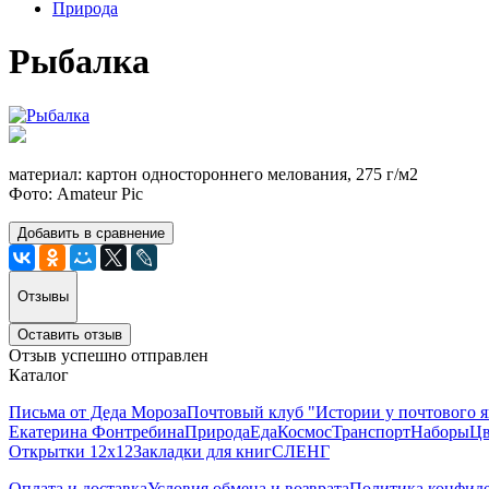
Природа
Рыбалка
материал: картон одностороннего мелования, 275 г/м2
Фото: Amateur Pic
Добавить в сравнение
Отзывы
Оставить отзыв
Отзыв успешно отправлен
Каталог
Письма от Деда Мороза
Почтовый клуб "Истории у почтового 
Екатерина Фонтребина
Природа
Еда
Космос
Транспорт
Наборы
Цв
Открытки 12х12
Закладки для книг
СЛЕНГ
Оплата и доставка
Условия обмена и возврата
Политика конфид