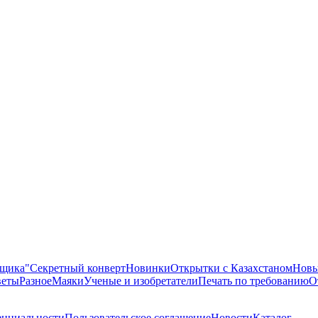
ящика"
Секретный конверт
Новинки
Открытки с Казахстаном
Новы
еты
Разное
Маяки
Ученые и изобретатели
Печать по требованию
О
енциальности
Пользовательское соглашение
Новости
Каталог