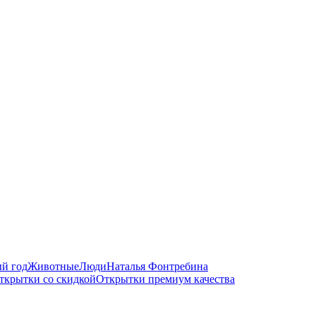
й год
Животные
Люди
Наталья Фонтребина
ткрытки со скидкой
Открытки премиум качества