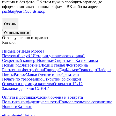
письмо и без фото. Об этом нужно сообщить заранее, до
оформления заказа нашим эльфам в ВК либо на адрес
pastila@pastilacards.shop
Отзывы
Оставить отзыв
Отзыв успешно отправлен
Каталог
Письма от Деда Мороза
Почтовый клуб "Истории у почтового ящика"
Секретный конверт
Новинки
Открытки с Казахстаном
Новый год
Животные
Люди
Наталья Фонтребина
Екатерина Фонтребина
Природа
Еда
Космос
Транспорт
Наборы
Цветы
Разное
Маяки
Ученые и изобретатели
Печать по требованию
Открытки со скидкой
Открытки премиум качества
Открытки 12х12
Закладки для книг
СЛЕНГ
Оплата и доставка
Условия обмена и возврата
Политика конфиденциальности
Пользовательское соглашение
Новости
Каталог
oformlenie@list.ru