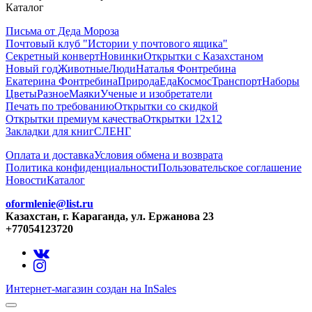
Каталог
Письма от Деда Мороза
Почтовый клуб "Истории у почтового ящика"
Секретный конверт
Новинки
Открытки с Казахстаном
Новый год
Животные
Люди
Наталья Фонтребина
Екатерина Фонтребина
Природа
Еда
Космос
Транспорт
Наборы
Цветы
Разное
Маяки
Ученые и изобретатели
Печать по требованию
Открытки со скидкой
Открытки премиум качества
Открытки 12х12
Закладки для книг
СЛЕНГ
Оплата и доставка
Условия обмена и возврата
Политика конфиденциальности
Пользовательское соглашение
Новости
Каталог
oformlenie@list.ru
Казахстан, г. Караганда, ул. Ержанова 23
+77054123720
Интернет-магазин создан на InSales