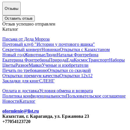
Отзывы
Оставить отзыв
Отзыв успешно отправлен
Каталог
Письма от Деда Мороза
Почтовый клуб "Истории у почтового ящика"
Секретный конверт
Новинки
Открытки с Казахстаном
Новый год
Животные
Люди
Наталья Фонтребина
Екатерина Фонтребина
Природа
Еда
Космос
Транспорт
Наборы
Цветы
Разное
Маяки
Ученые и изобретатели
Печать по требованию
Открытки со скидкой
Открытки премиум качества
Открытки 12х12
Закладки для книг
СЛЕНГ
Оплата и доставка
Условия обмена и возврата
Политика конфиденциальности
Пользовательское соглашение
Новости
Каталог
oformlenie@list.ru
Казахстан, г. Караганда, ул. Ержанова 23
+77054123720