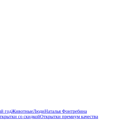
й год
Животные
Люди
Наталья Фонтребина
ткрытки со скидкой
Открытки премиум качества