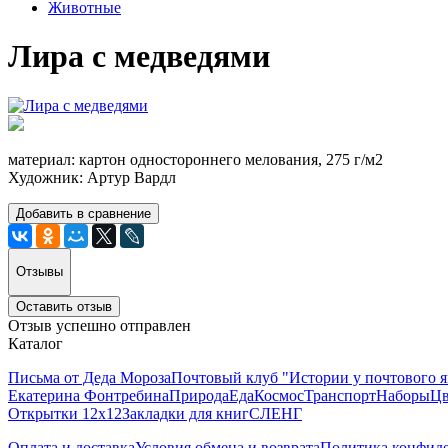
Животные
Лира с медведями
материал: картон одностороннего мелования, 275 г/м2
Художник: Артур Вардл
Добавить в сравнение
Отзывы
Оставить отзыв
Отзыв успешно отправлен
Каталог
Письма от Деда Мороза
Почтовый клуб "Истории у почтового 
Екатерина Фонтребина
Природа
Еда
Космос
Транспорт
Наборы
Цв
Открытки 12х12
Закладки для книг
СЛЕНГ
Оплата и доставка
Условия обмена и возврата
Политика конфид