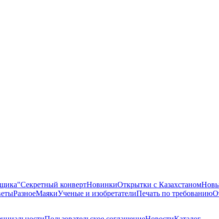
ящика"
Секретный конверт
Новинки
Открытки с Казахстаном
Новы
еты
Разное
Маяки
Ученые и изобретатели
Печать по требованию
О
енциальности
Пользовательское соглашение
Новости
Каталог