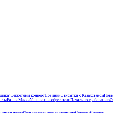
ящика"
Секретный конверт
Новинки
Открытки с Казахстаном
Новы
еты
Разное
Маяки
Ученые и изобретатели
Печать по требованию
О
енциальности
Пользовательское соглашение
Новости
Каталог