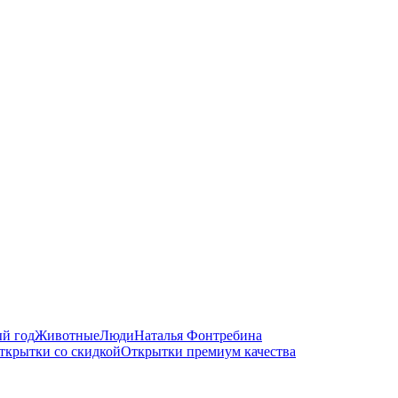
й год
Животные
Люди
Наталья Фонтребина
ткрытки со скидкой
Открытки премиум качества