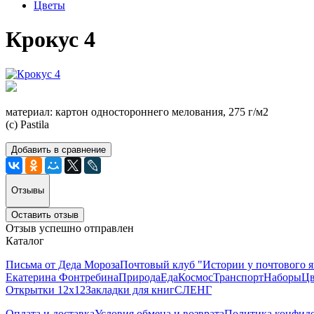
Цветы
Крокус 4
материал: картон одностороннего мелования, 275 г/м2
(с) Pastila
Добавить в сравнение
Отзывы
Оставить отзыв
Отзыв успешно отправлен
Каталог
Письма от Деда Мороза
Почтовый клуб "Истории у почтового 
Екатерина Фонтребина
Природа
Еда
Космос
Транспорт
Наборы
Цв
Открытки 12х12
Закладки для книг
СЛЕНГ
Оплата и доставка
Условия обмена и возврата
Политика конфид