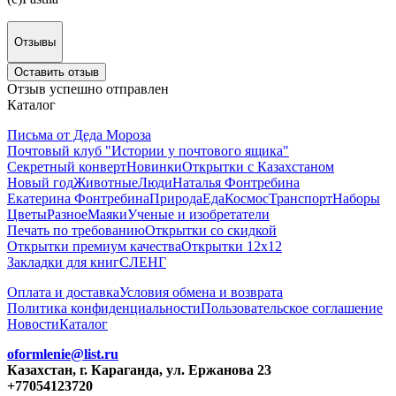
Отзывы
Оставить отзыв
Отзыв успешно отправлен
Каталог
Письма от Деда Мороза
Почтовый клуб "Истории у почтового ящика"
Секретный конверт
Новинки
Открытки с Казахстаном
Новый год
Животные
Люди
Наталья Фонтребина
Екатерина Фонтребина
Природа
Еда
Космос
Транспорт
Наборы
Цветы
Разное
Маяки
Ученые и изобретатели
Печать по требованию
Открытки со скидкой
Открытки премиум качества
Открытки 12х12
Закладки для книг
СЛЕНГ
Оплата и доставка
Условия обмена и возврата
Политика конфиденциальности
Пользовательское соглашение
Новости
Каталог
oformlenie@list.ru
Казахстан, г. Караганда, ул. Ержанова 23
+77054123720