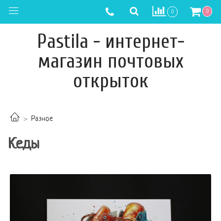
0
0
Pastila - интернет-
магазин почтовых
открыток
Разное
Кеды