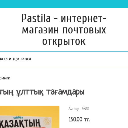
Pastila - интернет-
магазин почтовых
открыток
лата и доставка
винки
тың ұлттық тағамдары
Артикул:
К-140
150.00 тг.