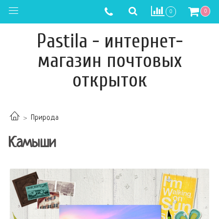
0
0
Pastila - интернет-
магазин почтовых
открыток
Природа
Камыши