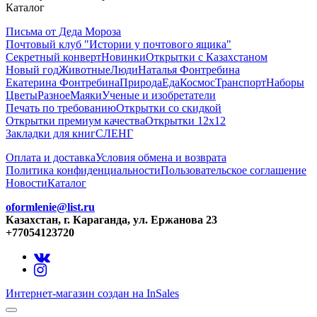
Каталог
Письма от Деда Мороза
Почтовый клуб "Истории у почтового ящика"
Секретный конверт
Новинки
Открытки с Казахстаном
Новый год
Животные
Люди
Наталья Фонтребина
Екатерина Фонтребина
Природа
Еда
Космос
Транспорт
Наборы
Цветы
Разное
Маяки
Ученые и изобретатели
Печать по требованию
Открытки со скидкой
Открытки премиум качества
Открытки 12х12
Закладки для книг
СЛЕНГ
Оплата и доставка
Условия обмена и возврата
Политика конфиденциальности
Пользовательское соглашение
Новости
Каталог
oformlenie@list.ru
Казахстан, г. Караганда, ул. Ержанова 23
+77054123720
Интернет-магазин создан на InSales