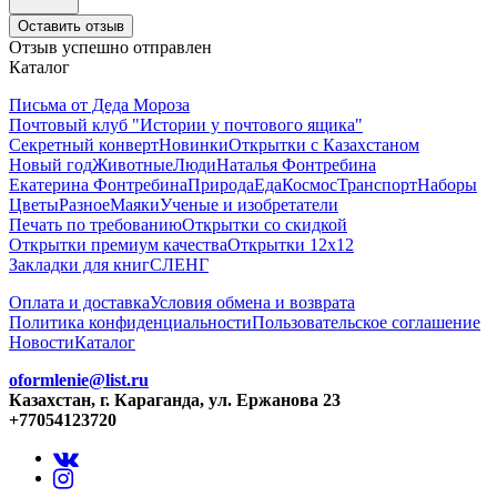
Оставить отзыв
Отзыв успешно отправлен
Каталог
Письма от Деда Мороза
Почтовый клуб "Истории у почтового ящика"
Секретный конверт
Новинки
Открытки с Казахстаном
Новый год
Животные
Люди
Наталья Фонтребина
Екатерина Фонтребина
Природа
Еда
Космос
Транспорт
Наборы
Цветы
Разное
Маяки
Ученые и изобретатели
Печать по требованию
Открытки со скидкой
Открытки премиум качества
Открытки 12х12
Закладки для книг
СЛЕНГ
Оплата и доставка
Условия обмена и возврата
Политика конфиденциальности
Пользовательское соглашение
Новости
Каталог
oformlenie@list.ru
Казахстан, г. Караганда, ул. Ержанова 23
+77054123720