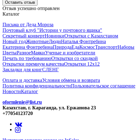
Оставить отзыв
Отзыв успешно отправлен
Каталог
Письма от Деда Мороза
Почтовый клуб "Истории у почтового ящика"
Секретный конверт
Новинки
Открытки с Казахстаном
Новый год
Животные
Люди
Наталья Фонтребина
Екатерина Фонтребина
Природа
Еда
Космос
Транспорт
Наборы
Цветы
Разное
Маяки
Ученые и изобретатели
Печать по требованию
Открытки со скидкой
Открытки премиум качества
Открытки 12х12
Закладки для книг
СЛЕНГ
Оплата и доставка
Условия обмена и возврата
Политика конфиденциальности
Пользовательское соглашение
Новости
Каталог
oformlenie@list.ru
Казахстан, г. Караганда, ул. Ержанова 23
+77054123720