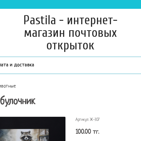
Pastila - интернет-
магазин почтовых
открыток
лата и доставка
вотные
 булочник
Артикул:
Ж-307
100.00 тг.