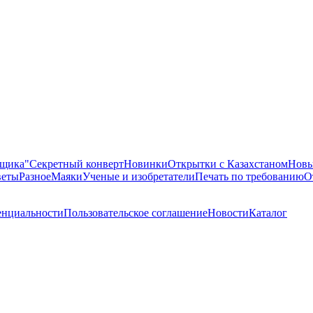
ящика"
Секретный конверт
Новинки
Открытки с Казахстаном
Новы
еты
Разное
Маяки
Ученые и изобретатели
Печать по требованию
О
енциальности
Пользовательское соглашение
Новости
Каталог