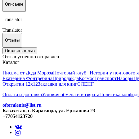
Описание
Translator
Translator
Отзывы
Оставить отзыв
Отзыв успешно отправлен
Каталог
Письма от Деда Мороза
Почтовый клуб "Истории у почтового 
Екатерина Фонтребина
Природа
Еда
Космос
Транспорт
Наборы
Цв
Открытки 12х12
Закладки для книг
СЛЕНГ
Оплата и доставка
Условия обмена и возврата
Политика конфид
oformlenie@list.ru
Казахстан, г. Караганда, ул. Ержанова 23
+77054123720