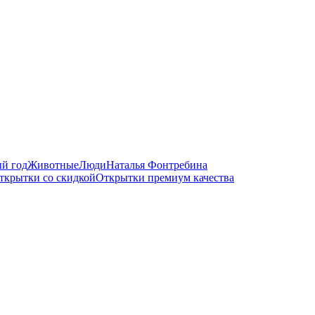
й год
Животные
Люди
Наталья Фонтребина
ткрытки со скидкой
Открытки премиум качества