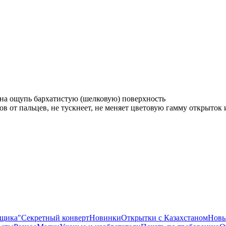
 на ощупь бархатистую (шелковую) поверхность
ов от пальцев, не тускнеет, не меняет цветовую гамму открыток
ящика"
Секретный конверт
Новинки
Открытки с Казахстаном
Новы