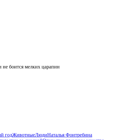
 и не боится мелких царапин
й год
Животные
Люди
Наталья Фонтребина