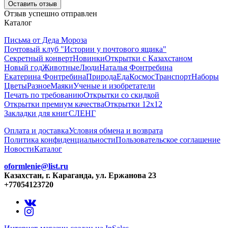
Оставить отзыв
Отзыв успешно отправлен
Каталог
Письма от Деда Мороза
Почтовый клуб "Истории у почтового ящика"
Секретный конверт
Новинки
Открытки с Казахстаном
Новый год
Животные
Люди
Наталья Фонтребина
Екатерина Фонтребина
Природа
Еда
Космос
Транспорт
Наборы
Цветы
Разное
Маяки
Ученые и изобретатели
Печать по требованию
Открытки со скидкой
Открытки премиум качества
Открытки 12х12
Закладки для книг
СЛЕНГ
Оплата и доставка
Условия обмена и возврата
Политика конфиденциальности
Пользовательское соглашение
Новости
Каталог
oformlenie@list.ru
Казахстан, г. Караганда, ул. Ержанова 23
+77054123720